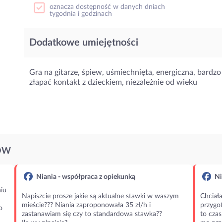
oznacza dostępność w danych dniach
tygodnia i godzinach
Dodatkowe umiejętności
Gra na gitarze, śpiew, uśmiechnięta, energiczna, bardzo 
złapać kontakt z dzieckiem, niezależnie od wieku
ÓW
Niania - współpraca z opiekunką
Ni
iu
Napiszcie prosze jakie są aktualne stawki w waszym
Chciała
mieście??? Niania zaproponowała 35 zł/h i
przygot
o
zastanawiam się czy to standardowa stawka??
to czas