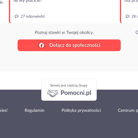
Ile wy płacicie?
ma prz
ie
27 odpowiedzi
28 
Poznaj stawki w Twojej okolicy.
O
Dołącz do społeczności
ies!
Regulamin
Polityka prywatności
Centrum 