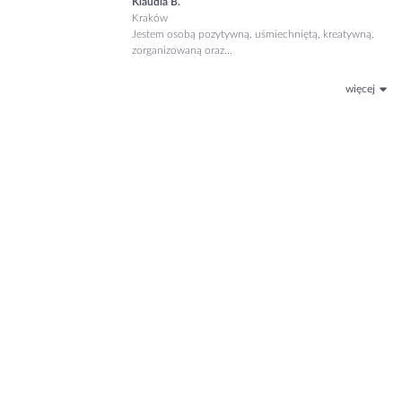
Klaudia B.
Kraków
Jestem osobą pozytywną, uśmiechniętą, kreatywną,
zorganizowaną oraz...
więcej