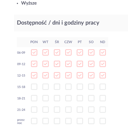
Wyższe
Dostępność / dni i godziny pracy
PON
WT
ŚR
CZW
PT
SO
ND
06-09
09-12
12-15
15-18
18-21
21-24
przez
noc