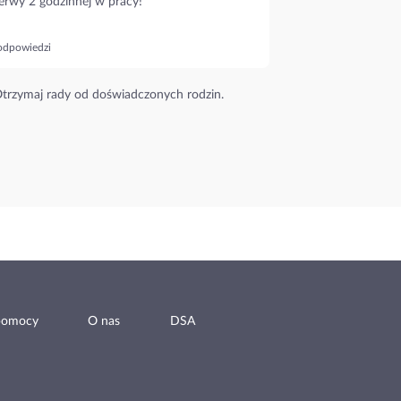
erwy 2 godzinnej w pracy!
odpowiedzi
trzymaj rady od doświadczonych rodzin.
pomocy
O nas
DSA