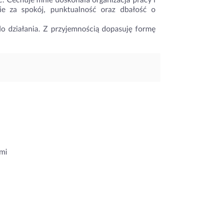
 Cechuje mnie doskonała organizacja pracy i
ie za spokój, punktualność oraz dbałość o
do działania. Z przyjemnością dopasuję formę
mi