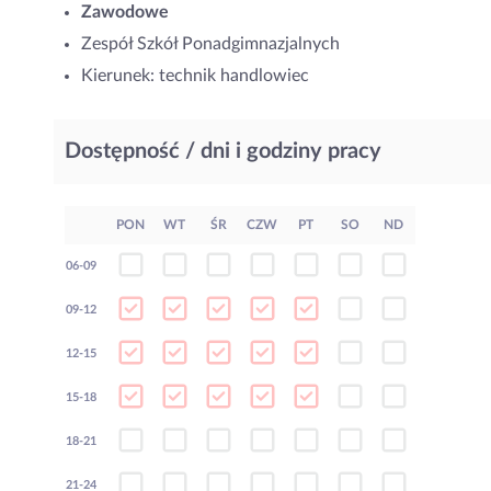
Zawodowe
Zespół Szkół Ponadgimnazjalnych
Kierunek: technik handlowiec
Dostępność / dni i godziny pracy
PON
WT
ŚR
CZW
PT
SO
ND
06-09
09-12
12-15
15-18
18-21
21-24