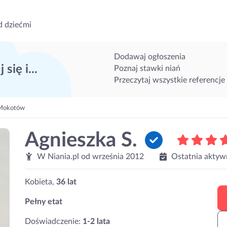
d dziećmi
Dodawaj ogłoszenia
 się i...
Poznaj stawki niań
Przeczytaj wszystkie referencje
 Mokotów
Agnieszka S.
W Niania.pl od
września 2012
Ostatnia aktyw
Kobieta,
36 lat
Pełny etat
Doświadczenie:
1-2 lata