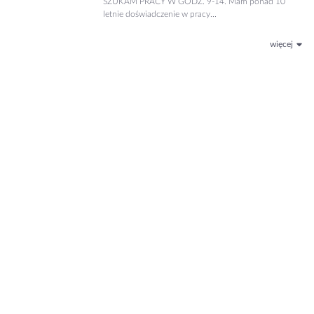
SZUKAM PRACY W GODZ. 9-14. Mam ponad 10
letnie doświadczenie w pracy...
więcej