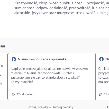
Kreatywność, cierpliwość,punktualność, uprzejmość, um
sumienność, odpowiedzialność, pracowitość, lubiąca n
aktorskie, językowe oraz muzyczne, troskliwość, umieję
ÓW
Niania - współpraca z opiekunką
Ni
iu
Napiszcie prosze jakie są aktualne stawki w waszym
Chciała
mieście??? Niania zaproponowała 35 zł/h i
przygot
o
zastanawiam się czy to standardowa stawka??
to czas
Ile wy płacicie?
ma prz
ie
27 odpowiedzi
28 
Poznaj stawki w Twojej okolicy.
O