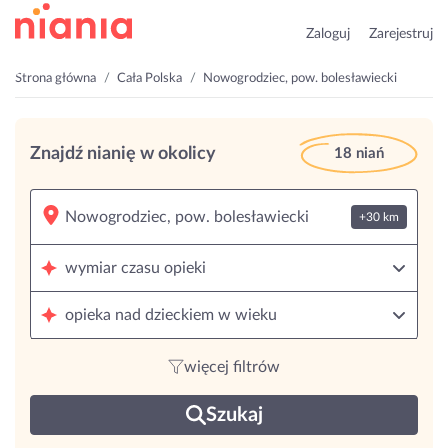
Zaloguj
Zarejestruj
Strona główna
Cała Polska
Nowogrodziec, pow. bolesławiecki
Znajdź nianię w okolicy
18 niań
+30 km
wymiar czasu opieki
opieka nad dzieckiem w wieku
więcej filtrów
Szukaj