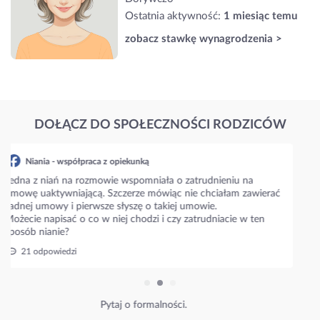
Ostatnia aktywność:
1 miesiąc temu
zobacz stawkę wynagrodzenia >
DOŁĄCZ DO SPOŁECZNOŚCI RODZICÓW
Niania - współpraca z opiekunką
Napiszcie prosze jakie są aktualne stawki w waszym mieście???
Niania zaproponowała 35 zł/h i zastanawiam się czy to
standardowa stawka??
Ile wy płacicie?
27 odpowiedzi
Poznaj stawki w Twojej okolicy.