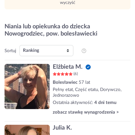
wyczyść
Niania lub opiekunka do dziecka
Nowogrodziec, pow. bolesławiecki
Sortuj
Elżbieta M.
(6)
Bolesławiec
57 lat
Pełny etat, Część etatu, Dorywczo,
Jednorazowo
Ostatnia aktywność:
4 dni temu
zobacz stawkę wynagrodzenia >
Julia K.