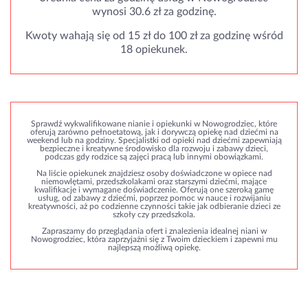
Kwoty wahają się od 15 zł do 100 zł za godzinę wśród
18 opiekunek.
Sprawdź wykwalifikowane nianie i opiekunki w Nowogrodziec, które
oferują zarówno pełnoetatową, jak i dorywczą opiekę nad dziećmi na
weekend lub na godziny. Specjalistki od opieki nad dziećmi zapewniają
bezpieczne i kreatywne środowisko dla rozwoju i zabawy dzieci,
podczas gdy rodzice są zajęci pracą lub innymi obowiązkami.
Na liście opiekunek znajdziesz osoby doświadczone w opiece nad
niemowlętami, przedszkolakami oraz starszymi dziećmi, mające
kwalifikacje i wymagane doświadczenie. Oferują one szeroką gamę
usług, od zabawy z dziećmi, poprzez pomoc w nauce i rozwijaniu
kreatywności, aż po codzienne czynności takie jak odbieranie dzieci ze
szkoły czy przedszkola.
Zapraszamy do przeglądania ofert i znalezienia idealnej niani w
Nowogrodziec, która zaprzyjaźni się z Twoim dzieckiem i zapewni mu
najlepszą możliwą opiekę.