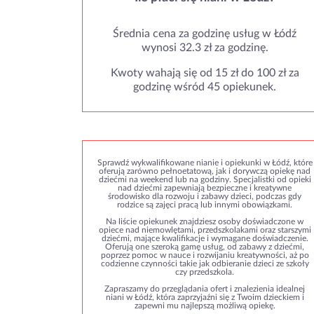
Średnia cena za godzinę usług w Łódź
wynosi 32.3 zł za godzinę.
Kwoty wahają się od 15 zł do 100 zł za
godzinę wśród 45 opiekunek.
Sprawdź wykwalifikowane nianie i opiekunki w Łódź, które
oferują zarówno pełnoetatową, jak i dorywczą opiekę nad
dziećmi na weekend lub na godziny. Specjalistki od opieki
nad dziećmi zapewniają bezpieczne i kreatywne
środowisko dla rozwoju i zabawy dzieci, podczas gdy
rodzice są zajęci pracą lub innymi obowiązkami.
Na liście opiekunek znajdziesz osoby doświadczone w
opiece nad niemowlętami, przedszkolakami oraz starszymi
dziećmi, mające kwalifikacje i wymagane doświadczenie.
Oferują one szeroką gamę usług, od zabawy z dziećmi,
poprzez pomoc w nauce i rozwijaniu kreatywności, aż po
codzienne czynności takie jak odbieranie dzieci ze szkoły
czy przedszkola.
Zapraszamy do przeglądania ofert i znalezienia idealnej
niani w Łódź, która zaprzyjaźni się z Twoim dzieckiem i
zapewni mu najlepszą możliwą opiekę.