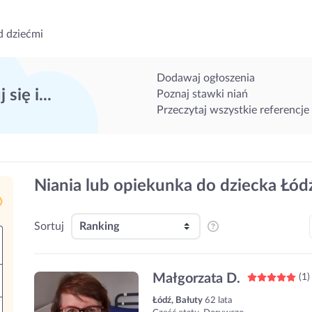
d dziećmi
Dodawaj ogłoszenia
 się i...
Poznaj stawki niań
Przeczytaj wszystkie referencje
Niania lub opiekunka do dziecka Łódź
Sortuj
Małgorzata D.
(1)
Łódź, Bałuty
62 lata