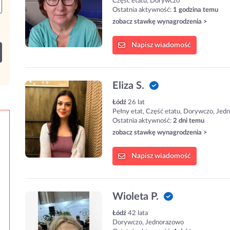
Część etatu, Dorywczo
Ostatnia aktywność:
1 godzina temu
zobacz stawkę wynagrodzenia >
Napisz
wiadomość
Eliza S.
Łódź
26 lat
Pełny etat, Część etatu, Dorywczo, Jed
Ostatnia aktywność:
2 dni temu
zobacz stawkę wynagrodzenia >
Napisz
wiadomość
Wioleta P.
Łódź
42 lata
Dorywczo, Jednorazowo