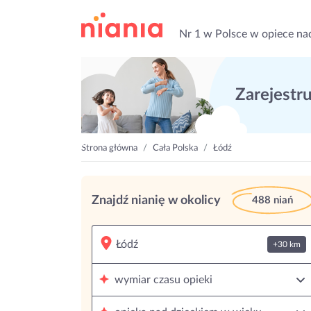
Nr 1 w Polsce w opiece na
Zarejestruj
Strona główna
Cała Polska
Łódź
Znajdź nianię w okolicy
488 niań
+30 km
wymiar czasu opieki