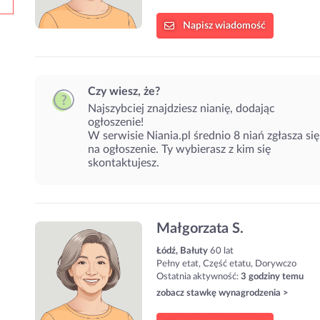
Napisz
wiadomość
Czy wiesz, że?
Najszybciej znajdziesz nianię, dodając
ogłoszenie!
W serwisie Niania.pl średnio 8 niań zgłasza się
na ogłoszenie. Ty wybierasz z kim się
skontaktujesz.
Małgorzata S.
Łódź, Bałuty
60 lat
Pełny etat, Część etatu, Dorywczo
Ostatnia aktywność:
3 godziny temu
zobacz stawkę wynagrodzenia >