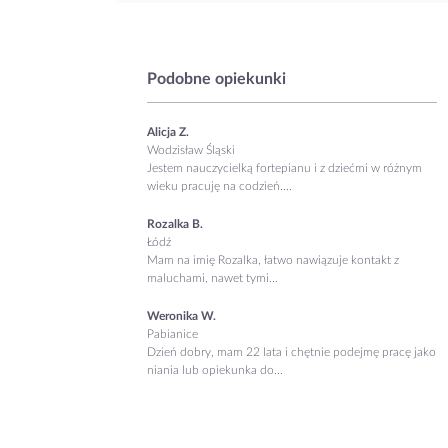
Podobne opiekunki
Alicja Z.
Wodzisław Śląski
Jestem nauczycielką fortepianu i z dziećmi w różnym
wieku pracuję na codzień....
Rozalka B.
Łódź
Mam na imię Rozalka, łatwo nawiązuje kontakt z
maluchami, nawet tymi...
Weronika W.
Pabianice
Dzień dobry, mam 22 lata i chętnie podejmę pracę jako
niania lub opiekunka do...