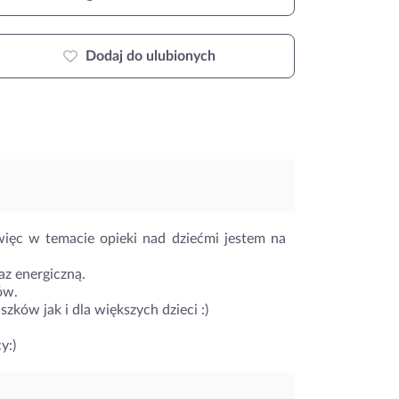
Dodaj do ulubionych
więc w temacie opieki nad dziećmi jestem na
az energiczną.
ów.
ków jak i dla większych dzieci :)
y:)