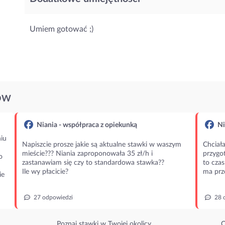
Umiem gotować ;)
ÓW
Niania - współpraca z opiekunką
Ni
iu
Napiszcie prosze jakie są aktualne stawki w waszym
Chciała
mieście??? Niania zaproponowała 35 zł/h i
przygot
o
zastanawiam się czy to standardowa stawka??
to czas
Ile wy płacicie?
ma prz
ie
27 odpowiedzi
28 
Poznaj stawki w Twojej okolicy.
O