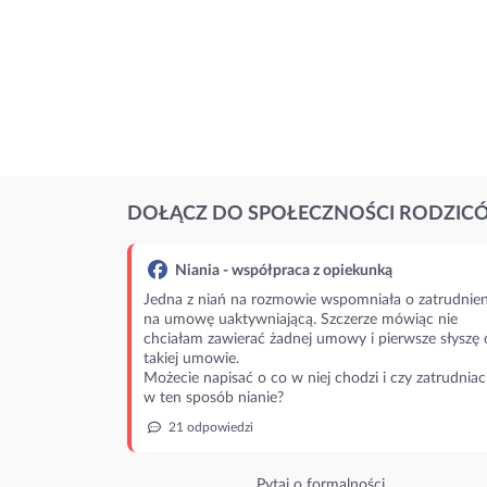
DOŁĄCZ DO SPOŁECZNOŚCI RODZIC
Niania - współpraca z opiekunką
Jedna z niań na rozmowie wspomniała o zatrudnien
na umowę uaktywniającą. Szczerze mówiąc nie
chciałam zawierać żadnej umowy i pierwsze słyszę 
takiej umowie.
Możecie napisać o co w niej chodzi i czy zatrudniac
w ten sposób nianie?
21 odpowiedzi
Pytaj o formalności.