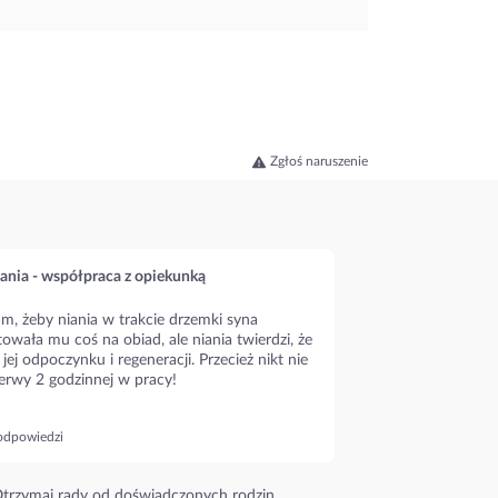
Zgłoś naruszenie
ania - współpraca z opiekunką
m, żeby niania w trakcie drzemki syna
owała mu coś na obiad, ale niania twierdzi, że
 jej odpoczynku i regeneracji. Przecież nikt nie
erwy 2 godzinnej w pracy!
odpowiedzi
trzymaj rady od doświadczonych rodzin.