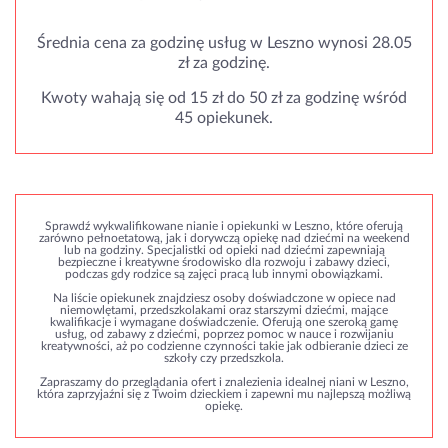
Średnia cena za godzinę usług w Leszno wynosi 28.05
zł za godzinę.
Kwoty wahają się od 15 zł do 50 zł za godzinę wśród
45 opiekunek.
Sprawdź wykwalifikowane nianie i opiekunki w Leszno, które oferują
zarówno pełnoetatową, jak i dorywczą opiekę nad dziećmi na weekend
lub na godziny. Specjalistki od opieki nad dziećmi zapewniają
bezpieczne i kreatywne środowisko dla rozwoju i zabawy dzieci,
podczas gdy rodzice są zajęci pracą lub innymi obowiązkami.
Na liście opiekunek znajdziesz osoby doświadczone w opiece nad
niemowlętami, przedszkolakami oraz starszymi dziećmi, mające
kwalifikacje i wymagane doświadczenie. Oferują one szeroką gamę
usług, od zabawy z dziećmi, poprzez pomoc w nauce i rozwijaniu
kreatywności, aż po codzienne czynności takie jak odbieranie dzieci ze
szkoły czy przedszkola.
Zapraszamy do przeglądania ofert i znalezienia idealnej niani w Leszno,
która zaprzyjaźni się z Twoim dzieckiem i zapewni mu najlepszą możliwą
opiekę.