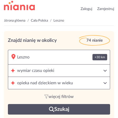
Zaloguj
Zarejestruj
Strona główna
Cała Polska
Leszno
Znajdź nianię w okolicy
74 nianie
+30 km
wymiar czasu opieki
opieka nad dzieckiem w wieku
więcej filtrów
Szukaj