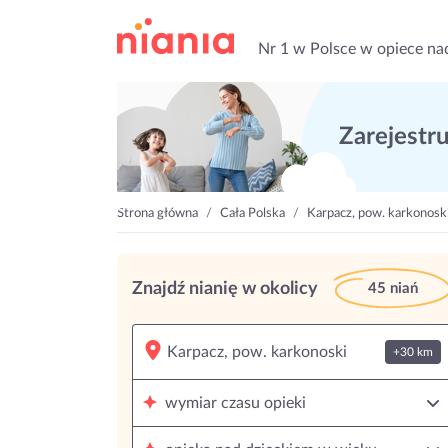
Nr 1 w Polsce w opiece na
Zarejestruj
Strona główna
Cała Polska
Karpacz, pow. karkonosk
Znajdź nianię w okolicy
45 niań
+30 km
wymiar czasu opieki