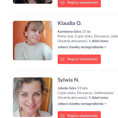
Napisz
wiadomość
Klaudia O.
Kamienna Góra
25 lat
Pełny etat, Część etatu, Dorywczo, Jed
Ostatnia aktywność:
1 dzień temu
zobacz stawkę wynagrodzenia >
Napisz
wiadomość
Sylwia N.
Jelenia Góra
53 lata
Część etatu, Dorywczo, Jednorazowo
Ostatnia aktywność:
1 dzień temu
zobacz stawkę wynagrodzenia >
Napisz
wiadomość