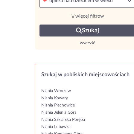
opieka nad dzieckiem w wieku
więcej filtrów
Szukaj
wyczyść
Szukaj w pobliskich miejscowościach
Niania Wrocław
Niania Kowary
Niania Piechowice
Niania Jelenia Góra
Niania Szklarska Poręba
Niania Lubawka