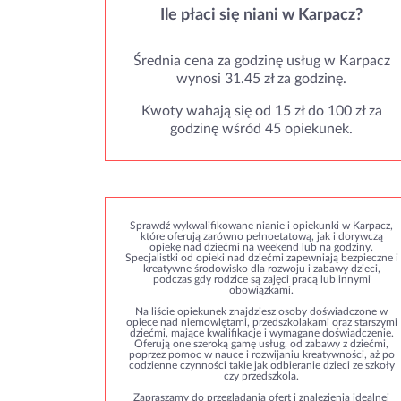
Ile płaci się niani w Karpacz?
Średnia cena za godzinę usług w Karpacz
wynosi 31.45 zł za godzinę.
Kwoty wahają się od 15 zł do 100 zł za
godzinę wśród 45 opiekunek.
Sprawdź wykwalifikowane nianie i opiekunki w Karpacz,
które oferują zarówno pełnoetatową, jak i dorywczą
opiekę nad dziećmi na weekend lub na godziny.
Specjalistki od opieki nad dziećmi zapewniają bezpieczne i
kreatywne środowisko dla rozwoju i zabawy dzieci,
podczas gdy rodzice są zajęci pracą lub innymi
obowiązkami.
Na liście opiekunek znajdziesz osoby doświadczone w
opiece nad niemowlętami, przedszkolakami oraz starszymi
dziećmi, mające kwalifikacje i wymagane doświadczenie.
Oferują one szeroką gamę usług, od zabawy z dziećmi,
poprzez pomoc w nauce i rozwijaniu kreatywności, aż po
codzienne czynności takie jak odbieranie dzieci ze szkoły
czy przedszkola.
Zapraszamy do przeglądania ofert i znalezienia idealnej