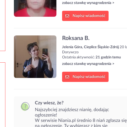
zobacz stawkę wynagrodzenia >
Napisz
wiadomość
Roksana B.
Jelenia Góra, Cieplice Śląskie-Zdrój
20 l
Dorywczo
Ostatnia aktywność:
21 godzin temu
zobacz stawkę wynagrodzenia >
Napisz
wiadomość
Czy wiesz, że?
Najszybciej znajdziesz nianię, dodając
ogłoszenie!
W serwisie Niania.pl średnio 8 niań zgłasza się
na ogłoszenie. Ty wybierasz z kim się