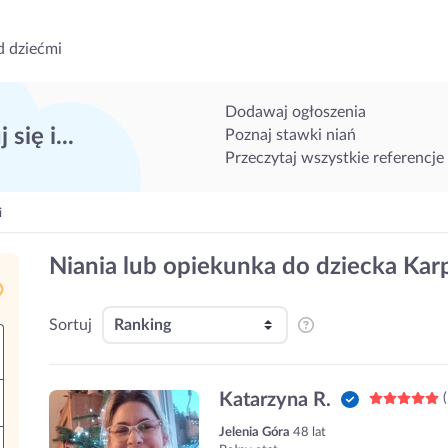
d dziećmi
Dodawaj ogłoszenia
 się i...
Poznaj stawki niań
Przeczytaj wszystkie referencje
i
Niania lub opiekunka do dziecka Kar
Sortuj
Katarzyna R.
(
Jelenia Góra
48 lat