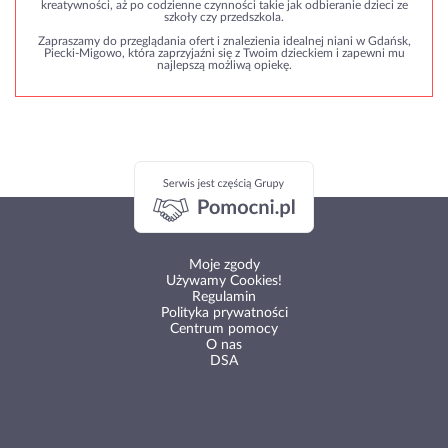
kreatywności, aż po codzienne czynności takie jak odbieranie dzieci ze
szkoły czy przedszkola.
Zapraszamy do przeglądania ofert i znalezienia idealnej niani w Gdańsk,
Piecki-Migowo, która zaprzyjaźni się z Twoim dzieckiem i zapewni mu
najlepszą możliwą opiekę.
Moje zgody
Używamy Cookies!
Regulamin
Polityka prywatności
Centrum pomocy
O nas
DSA