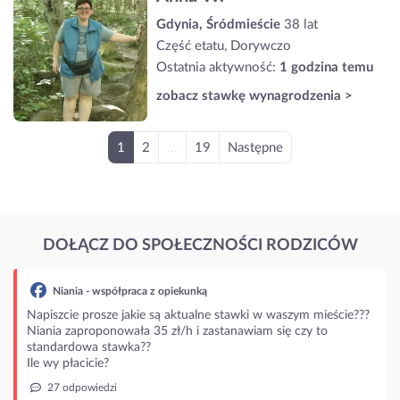
Gdynia, Śródmieście
38 lat
Część etatu, Dorywczo
Ostatnia aktywność:
1 godzina temu
zobacz stawkę wynagrodzenia >
1
2
...
19
Następne
DOŁĄCZ DO SPOŁECZNOŚCI RODZICÓW
Niania - współpraca z opiekunką
Napiszcie prosze jakie są aktualne stawki w waszym mieście???
Niania zaproponowała 35 zł/h i zastanawiam się czy to
standardowa stawka??
Ile wy płacicie?
27 odpowiedzi