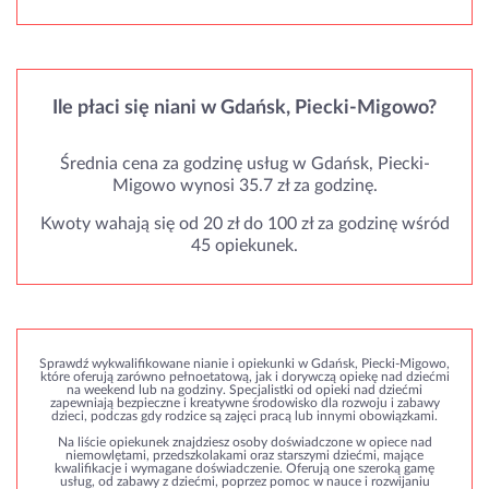
Ile płaci się niani w Gdańsk, Piecki-Migowo?
Średnia cena za godzinę usług w Gdańsk, Piecki-
Migowo wynosi 35.7 zł za godzinę.
Kwoty wahają się od 20 zł do 100 zł za godzinę wśród
45 opiekunek.
Sprawdź wykwalifikowane nianie i opiekunki w Gdańsk, Piecki-Migowo,
które oferują zarówno pełnoetatową, jak i dorywczą opiekę nad dziećmi
na weekend lub na godziny. Specjalistki od opieki nad dziećmi
zapewniają bezpieczne i kreatywne środowisko dla rozwoju i zabawy
dzieci, podczas gdy rodzice są zajęci pracą lub innymi obowiązkami.
Na liście opiekunek znajdziesz osoby doświadczone w opiece nad
niemowlętami, przedszkolakami oraz starszymi dziećmi, mające
kwalifikacje i wymagane doświadczenie. Oferują one szeroką gamę
usług, od zabawy z dziećmi, poprzez pomoc w nauce i rozwijaniu