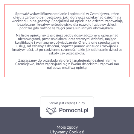
Sprawdź wykwalifikowane nianie i opiekunki w Czerniejewo, które
oferują zarówno pełnoetatową, jak i dorywczą opiekę nad dziećmi na
weekend lub na godziny. Specjalistki od opieki nad dziećmi zapewniają
bezpieczne i kreatywne środowisko dla rozwoju i zabawy dzieci,
podczas gdy rodzice są zajęci pracą lub innymi obowiązkami.
Na liście opiekunek znajdziesz osoby doświadczone w opiece nad
niemowlętami, przedszkolakami oraz starszymi dziećmi, mające
kwalifikacje i wymagane doświadczenie. Oferują one szeroką gamę
usług, od zabawy z dziećmi, poprzez pomoc w nauce i rozwijaniu
kreatywności, aż po codzienne czynności takie jak odbieranie dzieci ze
szkoły czy przedszkola.
Zapraszamy do przeglądania ofert i znalezienia idealnej niani w
Czerniejewo, która zaprzyjaźni się z Twoim dzieckiem i zapewni mu
najlepszą możliwą opiekę.
Moje zgody
Używamy Cookies!