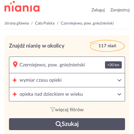
Zaloguj
Zarejestruj
Strona główna
Cała Polska
Czerniejewo, pow. gnieźnieński
Znajdź nianię w okolicy
117 niań
+30 km
wymiar czasu opieki
opieka nad dzieckiem w wieku
więcej filtrów
Szukaj