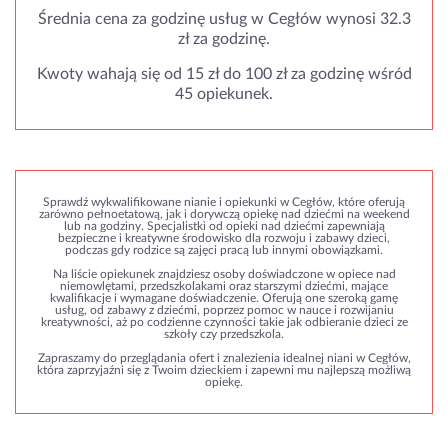
Średnia cena za godzinę usług w Cegłów wynosi 32.3
zł za godzinę.
Kwoty wahają się od 15 zł do 100 zł za godzinę wśród
45 opiekunek.
Sprawdź wykwalifikowane nianie i opiekunki w Cegłów, które oferują
zarówno pełnoetatową, jak i dorywczą opiekę nad dziećmi na weekend
lub na godziny. Specjalistki od opieki nad dziećmi zapewniają
bezpieczne i kreatywne środowisko dla rozwoju i zabawy dzieci,
podczas gdy rodzice są zajęci pracą lub innymi obowiązkami.
Na liście opiekunek znajdziesz osoby doświadczone w opiece nad
niemowlętami, przedszkolakami oraz starszymi dziećmi, mające
kwalifikacje i wymagane doświadczenie. Oferują one szeroką gamę
usług, od zabawy z dziećmi, poprzez pomoc w nauce i rozwijaniu
kreatywności, aż po codzienne czynności takie jak odbieranie dzieci ze
szkoły czy przedszkola.
Zapraszamy do przeglądania ofert i znalezienia idealnej niani w Cegłów,
która zaprzyjaźni się z Twoim dzieckiem i zapewni mu najlepszą możliwą
opiekę.