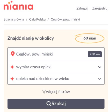
Zaloguj
Zarejestruj
Strona główna
Cała Polska
Cegłów, pow. miński
Znajdź nianię w okolicy
60 niań
+30 km
wymiar czasu opieki
opieka nad dzieckiem w wieku
więcej filtrów
Szukaj