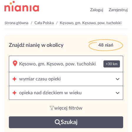
Zaloguj
Zarejestruj
Strona główna
Cała Polska
Kęsowo, gm. Kęsowo, pow. tucholski
Znajdź nianię w okolicy
48 niań
+30 km
wymiar czasu opieki
opieka nad dzieckiem w wieku
więcej filtrów
Szukaj