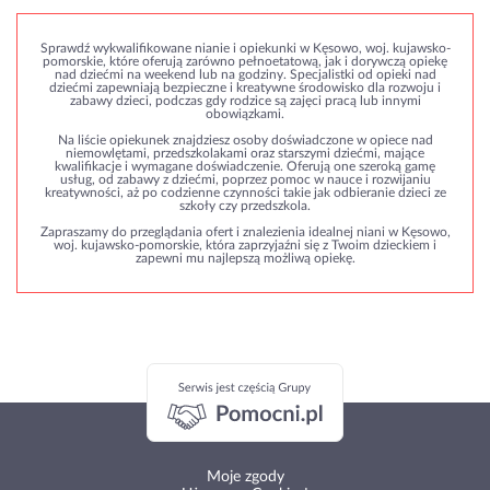
Sprawdź wykwalifikowane nianie i opiekunki w Kęsowo, woj. kujawsko-
pomorskie, które oferują zarówno pełnoetatową, jak i dorywczą opiekę
nad dziećmi na weekend lub na godziny. Specjalistki od opieki nad
dziećmi zapewniają bezpieczne i kreatywne środowisko dla rozwoju i
zabawy dzieci, podczas gdy rodzice są zajęci pracą lub innymi
obowiązkami.
Na liście opiekunek znajdziesz osoby doświadczone w opiece nad
niemowlętami, przedszkolakami oraz starszymi dziećmi, mające
kwalifikacje i wymagane doświadczenie. Oferują one szeroką gamę
usług, od zabawy z dziećmi, poprzez pomoc w nauce i rozwijaniu
kreatywności, aż po codzienne czynności takie jak odbieranie dzieci ze
szkoły czy przedszkola.
Zapraszamy do przeglądania ofert i znalezienia idealnej niani w Kęsowo,
woj. kujawsko-pomorskie, która zaprzyjaźni się z Twoim dzieckiem i
zapewni mu najlepszą możliwą opiekę.
Moje zgody