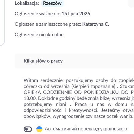
Lokalizacja:
Rzeszów
Ogłoszenie ważne do:
15 lipca 2026
Ogłoszenie zamieszczone przez:
Katarzyna C.
Ogłoszenie nieaktualne
Kilka słów o pracy
Witam serdecznie, poszukujemy osoby do zaopie
córeczka od wrzesnia (sierpień zapoznanie) . Szuka
OPIEKA CODZIENNIE OD PONIEDZIALKU DO PIAT
13.00. Dokladne godziny bede znala blizej wrzesnia j
potrzebujemy niani . Praca u nas w domu na
odpowiedzialności i kreatywności. Jesteśmy otwar
obowiązków, wynagrodzenie czy nasze oczekiwania.
Автоматичний переклад українською