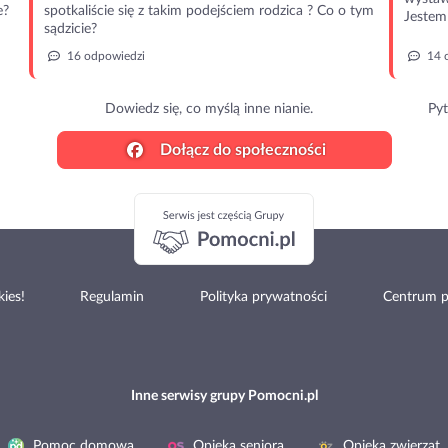
e?
spotkaliście się z takim podejściem rodzica ? Co o tym
Jestem 
sądzicie?
16 odpowiedzi
14 
Dowiedz się, co myślą inne nianie.
Pyt
Dołącz do społeczności
ies!
Regulamin
Polityka prywatności
Centrum 
Inne serwisy grupy Pomocni.pl
Pomoc domowa
Opieka seniora
Opieka zwierząt