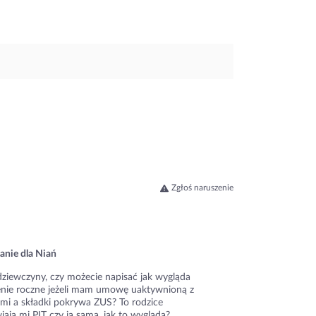
Zgłoś naruszenie
anie dla Niań
dziewczyny, czy możecie napisać jak wygląda
zenie roczne jeżeli mam umowę uaktywnioną z
ami a składki pokrywa ZUS? To rodzice
ają mi PIT czy ja sama, jak to wygląda?