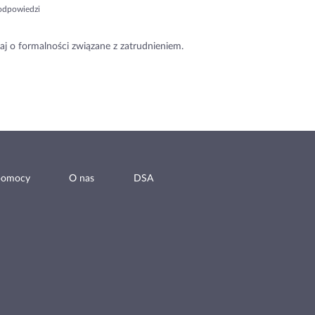
odpowiedzi
aj o formalności związane z zatrudnieniem.
pomocy
O nas
DSA