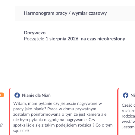
Harmonogram pracy / wymiar czasowy
Dorywczo
Początek:
1 sierpnia 2026
,
na czas nieokreślony
A
Nianie dla Niań
Ni
Witam, mam pytanie czy jesteście nagrywane w
Cześć 
pracy jako nianie? Praca w domu prywatnym,
rozlic
zostałam poinformowana o tym że jest kamera ale
rodzic
nie było pytania o zgodę na nagrywanie. Czy
wystawi
e?
spotkaliście się z takim podejściem rodzica ? Co o tym
Jestem 
sądzicie?