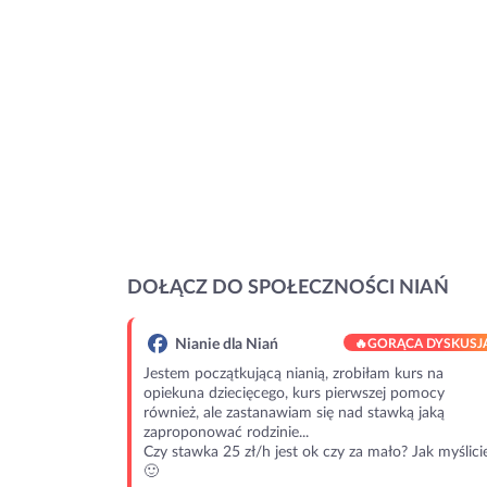
DOŁĄCZ DO SPOŁECZNOŚCI NIAŃ
Nianie dla Niań
🔥
GORĄCA DYSKUSJ
Jestem początkującą nianią, zrobiłam kurs na
opiekuna dziecięcego, kurs pierwszej pomocy
również, ale zastanawiam się nad stawką jaką
zaproponować rodzinie...
Czy stawka 25 zł/h jest ok czy za mało? Jak myślici
🙂