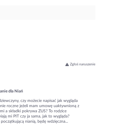
Zgłoś naruszenie
anie dla Niań
dziewczyny, czy możecie napisać jak wygląda
zenie roczne jeżeli mam umowę uaktywnioną z
ami a składki pokrywa ZUS? To rodzice
ają mi PIT czy ja sama, jak to wygląda?
początkującą nianią, będę wdzięczna...