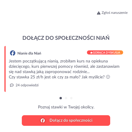
Zgłoś naruszenie
DOŁĄCZ DO SPOŁECZNOŚCI NIAŃ
🔥
GORĄCA DYSKUSJA
Nianie dla Niań
Jestem początkującą nianią, zrobiłam kurs na opiekuna
dziecięcego, kurs pierwszej pomocy również, ale zastanawiam
się nad stawką jaką zaproponować rodzinie...
Czy stawka 25 zł/h jest ok czy za mało? Jak myślicie? 🙂
24 odpowiedzi
Poznaj stawki w Twojej okolicy.
Dołącz do społeczności