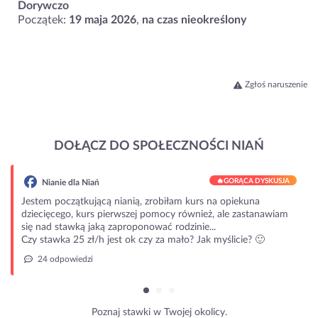
Dorywczo
Początek:
19 maja 2026
,
na czas nieokreślony
Zgłoś naruszenie
DOŁĄCZ DO SPOŁECZNOŚCI NIAŃ
🔥
GORĄCA DYSKUSJA
Nianie dla Niań
Jestem początkującą nianią, zrobiłam kurs na opiekuna
dziecięcego, kurs pierwszej pomocy również, ale zastanawiam
się nad stawką jaką zaproponować rodzinie...
Czy stawka 25 zł/h jest ok czy za mało? Jak myślicie? 🙂
24 odpowiedzi
Poznaj stawki w Twojej okolicy.