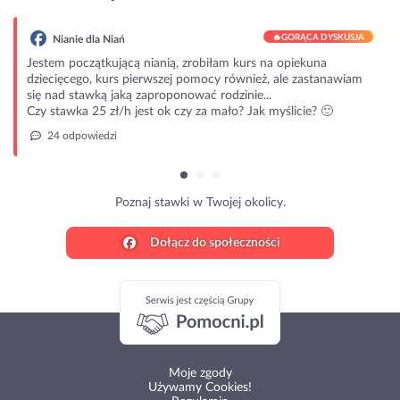
🔥
GORĄCA DYSKUSJA
Nianie dla Niań
Jestem początkującą nianią, zrobiłam kurs na opiekuna
dziecięcego, kurs pierwszej pomocy również, ale zastanawiam
się nad stawką jaką zaproponować rodzinie...
Czy stawka 25 zł/h jest ok czy za mało? Jak myślicie? 🙂
24 odpowiedzi
Poznaj stawki w Twojej okolicy.
Dołącz do społeczności
Moje zgody
Używamy Cookies!