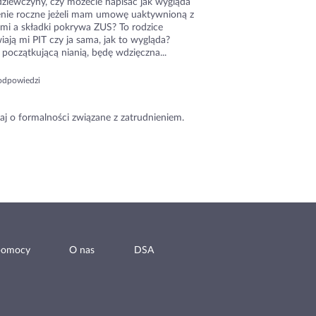
dziewczyny, czy możecie napisać jak wygląda
zenie roczne jeżeli mam umowę uaktywnioną z
ami a składki pokrywa ZUS? To rodzice
ają mi PIT czy ja sama, jak to wygląda?
początkującą nianią, będę wdzięczna...
odpowiedzi
aj o formalności związane z zatrudnieniem.
pomocy
O nas
DSA