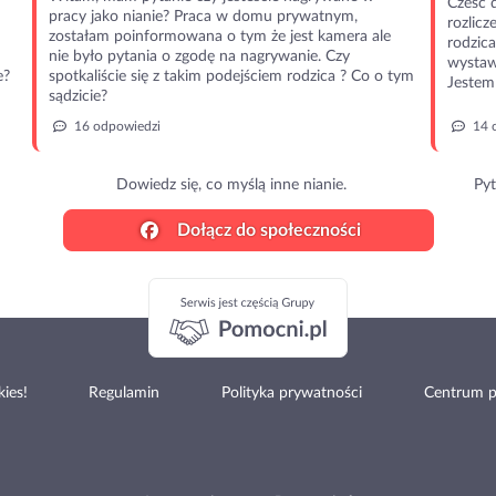
Cześć 
pracy jako nianie? Praca w domu prywatnym,
rozlic
zostałam poinformowana o tym że jest kamera ale
rodzic
nie było pytania o zgodę na nagrywanie. Czy
wystawi
e?
spotkaliście się z takim podejściem rodzica ? Co o tym
Jestem 
sądzicie?
16 odpowiedzi
14 
Dowiedz się, co myślą inne nianie.
Pyt
Dołącz do społeczności
ies!
Regulamin
Polityka prywatności
Centrum 