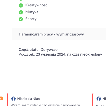
Kreatywność
Muzyka
Sporty
Harmonogram pracy / wymiar czasowy
Część etatu, Dorywczo
Początek:
23 września 2024
,
na czas nieokreślony
A
Nianie dla Niań
Ni
Witam, mam pytanie czy jesteście nagrywane w