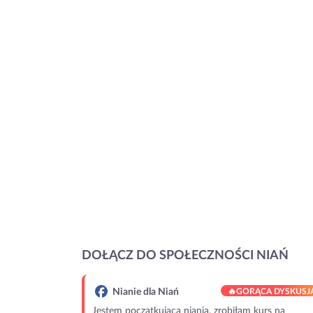
DOŁĄCZ DO SPOŁECZNOŚCI NIAŃ
Nianie dla Niań
🔥
GORĄCA DYSKUSJ
Jestem początkującą nianią, zrobiłam kurs na