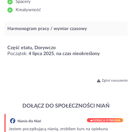
Spacery
Kreatywność
Harmonogram pracy / wymiar czasowy
Część etatu, Dorywczo
Początek:
4 lipca 2025
,
na czas nieokreślony
Zgłoś naruszenie
DOŁĄCZ DO SPOŁECZNOŚCI NIAŃ
🔥
GORĄCA DYSKUSJA
Nianie dla Niań
Jestem początkującą nianią, zrobiłam kurs na opiekuna