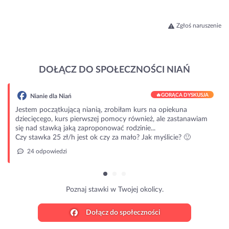
Zgłoś naruszenie
DOŁĄCZ DO SPOŁECZNOŚCI NIAŃ
🔥
GORĄCA DYSKUSJA
Nianie dla Niań
Jestem początkującą nianią, zrobiłam kurs na opiekuna
dziecięcego, kurs pierwszej pomocy również, ale zastanawiam
się nad stawką jaką zaproponować rodzinie...
Czy stawka 25 zł/h jest ok czy za mało? Jak myślicie? 🙂
24 odpowiedzi
Poznaj stawki w Twojej okolicy.
Dołącz do społeczności