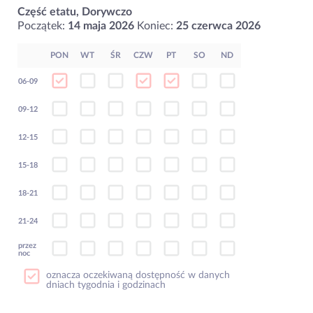
Część etatu, Dorywczo
Początek:
14 maja 2026
Koniec:
25 czerwca 2026
PON
WT
ŚR
CZW
PT
SO
ND
06-09
09-12
12-15
15-18
18-21
21-24
przez
noc
oznacza oczekiwaną dostępność w danych
dniach tygodnia i godzinach