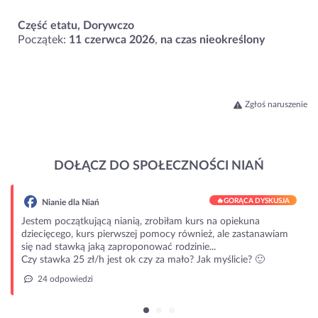
Część etatu, Dorywczo
Początek:
11 czerwca 2026
,
na czas nieokreślony
Zgłoś naruszenie
DOŁĄCZ DO SPOŁECZNOŚCI NIAŃ
🔥
GORĄCA DYSKUSJA
Nianie dla Niań
Jestem początkującą nianią, zrobiłam kurs na opiekuna
dziecięcego, kurs pierwszej pomocy również, ale zastanawiam
się nad stawką jaką zaproponować rodzinie...
Czy stawka 25 zł/h jest ok czy za mało? Jak myślicie? 🙂
24 odpowiedzi