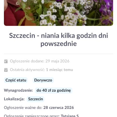
Szczecin - niania kilka godzin dni
powszednie
Ogłoszenie dodane:
29 maja 2026
Ostatnia aktywność:
1 miesiąc temu
Część etatu
Dorywczo
Wynagrodzenie:
do 40 zł za godzinę
Lokalizacja:
Szczecin
Ogłoszenie ważne do:
28 czerwca 2026
Ogłoszenie zamieszczone przez:
Tatsiana S.