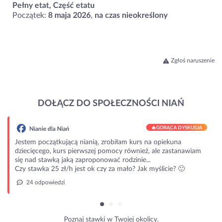
Pełny etat, Część etatu
Początek:
8 maja 2026
,
na czas nieokreślony
Zgłoś naruszenie
DOŁĄCZ DO SPOŁECZNOŚCI NIAŃ
🔥
GORĄCA DYSKUSJA
Nianie dla Niań
Jestem początkującą nianią, zrobiłam kurs na opiekuna
dziecięcego, kurs pierwszej pomocy również, ale zastanawiam
się nad stawką jaką zaproponować rodzinie...
Czy stawka 25 zł/h jest ok czy za mało? Jak myślicie? 🙂
24 odpowiedzi
Poznaj stawki w Twojej okolicy.