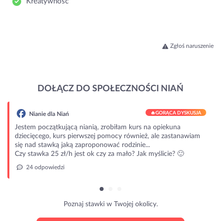
Kreatywność
Zgłoś naruszenie
DOŁĄCZ DO SPOŁECZNOŚCI NIAŃ
🔥
GORĄCA DYSKUSJA
Nianie dla Niań
Jestem początkującą nianią, zrobiłam kurs na opiekuna
dziecięcego, kurs pierwszej pomocy również, ale zastanawiam
się nad stawką jaką zaproponować rodzinie...
Czy stawka 25 zł/h jest ok czy za mało? Jak myślicie? 🙂
24 odpowiedzi
Poznaj stawki w Twojej okolicy.