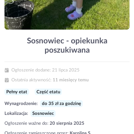
Sosnowiec - opiekunka
poszukiwana
Ogłoszenie dodane:
21 lipca 2025
Ostatnia aktywność:
11 miesięcy temu
Pełny etat
Część etatu
Wynagrodzenie:
do 35 zł za godzinę
Lokalizacja:
Sosnowiec
Ogłoszenie ważne do:
20 sierpnia 2025
Ogłoszenie zamieszczone przez:
Karolina S.