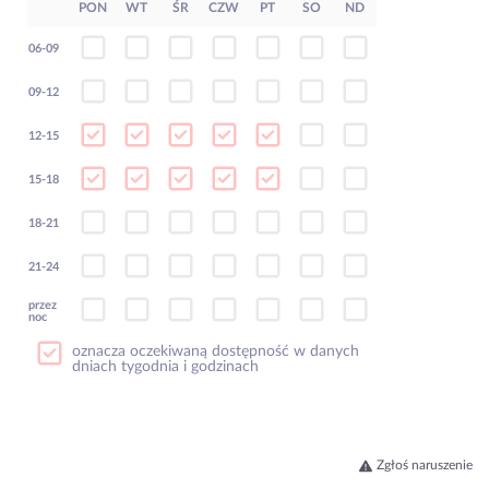
PON
WT
ŚR
CZW
PT
SO
ND
06-09
09-12
12-15
15-18
18-21
21-24
przez
noc
oznacza oczekiwaną dostępność w danych
dniach tygodnia i godzinach
Zgłoś naruszenie