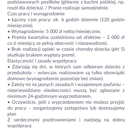
podstawowych posiłków (głównie z kuchni polskiej, np.
rosół dla dziecka). / Pranie realizuje samodzielnie.
Czas pracy i wynagrodzenie
• Łączny czas pracy: ok. 6 godzin dziennie (120 godzin
miesięcznie).
• Wynagrodzenie: 5 000 zł netto/miesięcznie.
• Premia kwartalna uzależniona od efektów – 2 000 zł
co 6 miesięcy za pełną obecność i niezawodność.
• Brak realizacji opieki w czasie choroby dziecka (pkt 5)
skutkuje brakiem wypłaty premii.
Elastyczność i zasady współpracy
• Zdarzają się dni, w których sam odbieram dziecko z
przedszkola – wówczas realizowane są tylko obowiązki
domowe (wynagrodzenie pozostaje bez zmian).
• Zależy mi na jasnych zasadach i wzajemnym zaufaniu –
nieprzewidziane nieobecności muszą być zgłaszane z
minimum 24-godzinnym wyprzedzeniem.
• Oczywiście, jeśli z wyprzedzeniem nie możesz przyjść
do pracy – zorganizujemy zastępstwo lub dostosujemy
plan
Z serdecznymi pozdrowieniami i nadzieją na dobrą
współpracę