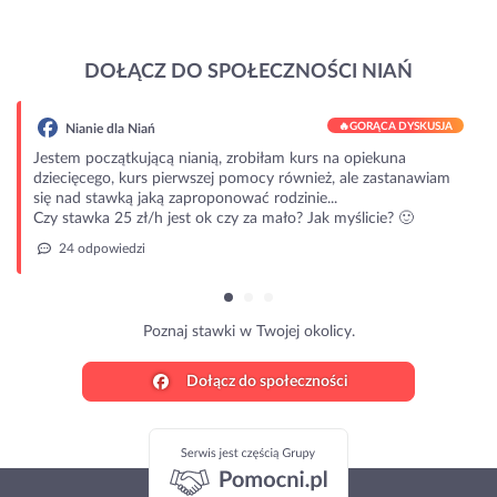
DOŁĄCZ DO SPOŁECZNOŚCI NIAŃ
🔥
GORĄCA DYSKUSJA
anie dla Niań
m początkującą nianią, zrobiłam kurs na opiekuna
ięcego, kurs pierwszej pomocy również, ale zastanawiam
ad stawką jaką zaproponować rodzinie...
awka 25 zł/h jest ok czy za mało? Jak myślicie? 🙂
 odpowiedzi
Poznaj stawki w Twojej okolicy.
Dołącz do społeczności