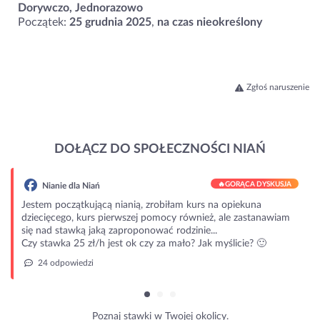
Dorywczo, Jednorazowo
Początek:
25 grudnia 2025
,
na czas nieokreślony
Zgłoś naruszenie
DOŁĄCZ DO SPOŁECZNOŚCI NIAŃ
🔥
GORĄCA DYSKUSJA
Nianie dla Niań
Jestem początkującą nianią, zrobiłam kurs na opiekuna
dziecięcego, kurs pierwszej pomocy również, ale zastanawiam
się nad stawką jaką zaproponować rodzinie...
Czy stawka 25 zł/h jest ok czy za mało? Jak myślicie? 🙂
24 odpowiedzi
Poznaj stawki w Twojej okolicy.