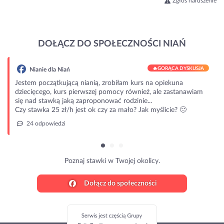
Zgłoś naruszenie
DOŁĄCZ DO SPOŁECZNOŚCI NIAŃ
🔥
GORĄCA DYSKUSJA
Nianie dla Niań
Jestem początkującą nianią, zrobiłam kurs na opiekuna
dziecięcego, kurs pierwszej pomocy również, ale zastanawiam
się nad stawką jaką zaproponować rodzinie...
Czy stawka 25 zł/h jest ok czy za mało? Jak myślicie? 🙂
24 odpowiedzi
Poznaj stawki w Twojej okolicy.
Dołącz do społeczności