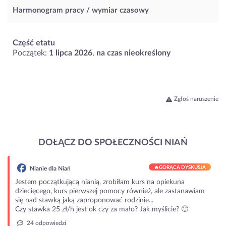
Harmonogram pracy / wymiar czasowy
Część etatu
Początek:
1 lipca 2026
,
na czas nieokreślony
Zgłoś naruszenie
DOŁĄCZ DO SPOŁECZNOŚCI NIAŃ
🔥
GORĄCA DYSKUSJA
Nianie dla Niań
Jestem początkującą nianią, zrobiłam kurs na opiekuna
dziecięcego, kurs pierwszej pomocy również, ale zastanawiam
się nad stawką jaką zaproponować rodzinie...
Czy stawka 25 zł/h jest ok czy za mało? Jak myślicie? 🙂
24 odpowiedzi