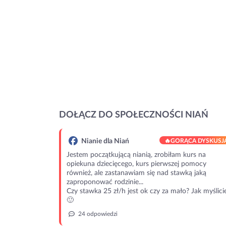
DOŁĄCZ DO SPOŁECZNOŚCI NIAŃ
Nianie dla Niań
🔥
GORĄCA DYSKUSJ
Jestem początkującą nianią, zrobiłam kurs na
opiekuna dziecięcego, kurs pierwszej pomocy
również, ale zastanawiam się nad stawką jaką
zaproponować rodzinie...
Czy stawka 25 zł/h jest ok czy za mało? Jak myślici
🙂
24 odpowiedzi