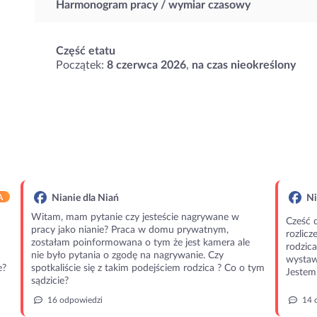
Harmonogram pracy / wymiar czasowy
Część etatu
Początek:
8 czerwca 2026
,
na czas nieokreślony
A
Nianie dla Niań
Ni
Witam, mam pytanie czy jesteście nagrywane w
Cześć 
pracy jako nianie? Praca w domu prywatnym,
rozlic
zostałam poinformowana o tym że jest kamera ale
rodzic
nie było pytania o zgodę na nagrywanie. Czy
wystawi
e?
spotkaliście się z takim podejściem rodzica ? Co o tym
Jestem 
sądzicie?
16 odpowiedzi
14 