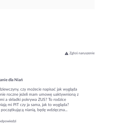
Zgłoś naruszenie
anie dla Niań
dziewczyny, czy możecie napisać jak wygląda
zenie roczne jeżeli mam umowę uaktywnioną z
ami a składki pokrywa ZUS? To rodzice
ają mi PIT czy ja sama, jak to wygląda?
początkującą nianią, będę wdzięczna...
odpowiedzi