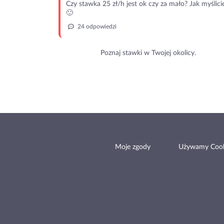
Czy stawka 25 zł/h jest ok czy za mało? Jak myślici
🙂
24 odpowiedzi
Poznaj stawki w Twojej okolicy.
Moje zgody
Używamy Cook