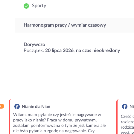
Sporty
Harmonogram pracy / wymiar czasowy
Dorywczo
Początek:
20 lipca 2026
,
na czas nieokreślony
A
Nianie dla Niań
Ni
Witam, mam pytanie czy jesteście nagrywane w
Cześć 
pracy jako nianie? Praca w domu prywatnym,
rozlic
zostałam poinformowana o tym że jest kamera ale
rodzic
nie było pytania o zgodę na nagrywanie. Czy
wystawi