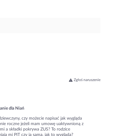
Zgłoś naruszenie
anie dla Niań
dziewczyny, czy możecie napisać jak wygląda
zenie roczne jeżeli mam umowę uaktywnioną z
ami a składki pokrywa ZUS? To rodzice
ają mi PIT czy ja sama, jak to wygląda?