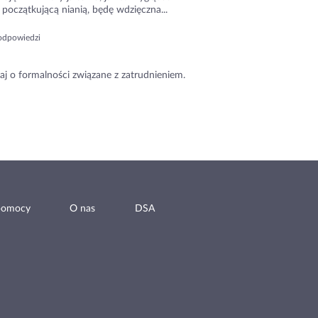
początkującą nianią, będę wdzięczna...
odpowiedzi
aj o formalności związane z zatrudnieniem.
pomocy
O nas
DSA