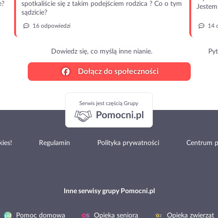
e?
spotkaliście się z takim podejściem rodzica ? Co o tym
Jestem 
sądzicie?
16 odpowiedzi
14 
Dowiedz się, co myślą inne nianie.
Pyt
Dołącz do społeczności
ies!
Regulamin
Polityka prywatności
Centrum 
Inne serwisy grupy Pomocni.pl
Pomoc domowa
Opieka seniora
Opieka zwierząt