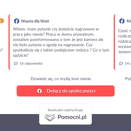
A
Nianie dla Niań
Ni
Witam, mam pytanie czy jesteście nagrywane w
Cześć 
pracy jako nianie? Praca w domu prywatnym,
rozlic
zostałam poinformowana o tym że jest kamera ale
rodzic
nie było pytania o zgodę na nagrywanie. Czy
wystawi
e?
spotkaliście się z takim podejściem rodzica ? Co o tym
Jestem 
sądzicie?
16 odpowiedzi
14 
Dowiedz się, co myślą inne nianie.
Pyt
Dołącz do społeczności