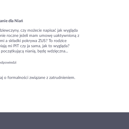
anie dla Niań
dziewczyny, czy możecie napisać jak wygląda
zenie roczne jeżeli mam umowę uaktywnioną z
ami a składki pokrywa ZUS? To rodzice
ają mi PIT czy ja sama, jak to wygląda?
początkującą nianią, będę wdzięczna...
odpowiedzi
aj o formalności związane z zatrudnieniem.