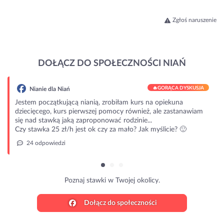
Zgłoś naruszenie
DOŁĄCZ DO SPOŁECZNOŚCI NIAŃ
🔥
GORĄCA DYSKUSJA
Nianie dla Niań
Jestem początkującą nianią, zrobiłam kurs na opiekuna
dziecięcego, kurs pierwszej pomocy również, ale zastanawiam
się nad stawką jaką zaproponować rodzinie...
Czy stawka 25 zł/h jest ok czy za mało? Jak myślicie? 🙂
24 odpowiedzi
Poznaj stawki w Twojej okolicy.
Dołącz do społeczności