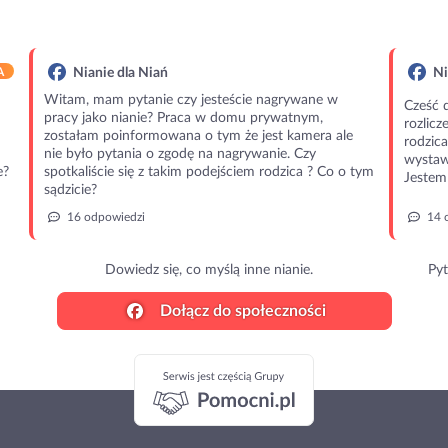
A
Nianie dla Niań
Ni
Witam, mam pytanie czy jesteście nagrywane w
Cześć 
pracy jako nianie? Praca w domu prywatnym,
rozlic
zostałam poinformowana o tym że jest kamera ale
rodzic
nie było pytania o zgodę na nagrywanie. Czy
wystawi
e?
spotkaliście się z takim podejściem rodzica ? Co o tym
Jestem 
sądzicie?
16 odpowiedzi
14 
Dowiedz się, co myślą inne nianie.
Pyt
Dołącz do społeczności