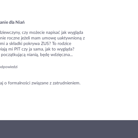
anie dla Niań
dziewczyny, czy możecie napisać jak wygląda
zenie roczne jeżeli mam umowę uaktywnioną z
ami a składki pokrywa ZUS? To rodzice
ają mi PIT czy ja sama, jak to wygląda?
początkującą nianią, będę wdzięczna...
odpowiedzi
aj o formalności związane z zatrudnieniem.