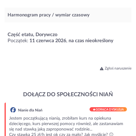
Harmonogram pracy / wymiar czasowy
Część etatu, Dorywczo
Początek:
11 czerwca 2026
,
na czas nieokreślony
Zgłoś naruszenie
DOŁĄCZ DO SPOŁECZNOŚCI NIAŃ
🔥
GORĄCA DYSKUSJA
Nianie dla Niań
Jestem początkującą nianią, zrobiłam kurs na opiekuna
dziecięcego, kurs pierwszej pomocy również, ale zastanawiam
się nad stawką jaką zaproponować rodzinie...
Czy stawka 25 zł/h jest ok czy za mało? Jak myślicie? 🙂