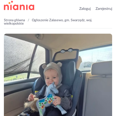
Zaloguj
Zarejestruj
Strona główna
Ogłoszenie Zalasewo, gm. Swarzędz, woj.
wielkopolskie