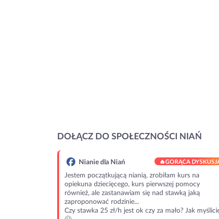
DOŁĄCZ DO SPOŁECZNOŚCI NIAŃ
Nianie dla Niań
🔥
GORĄCA DYSKUSJ
Jestem początkującą nianią, zrobiłam kurs na
opiekuna dziecięcego, kurs pierwszej pomocy
również, ale zastanawiam się nad stawką jaką
zaproponować rodzinie...
Czy stawka 25 zł/h jest ok czy za mało? Jak myślici