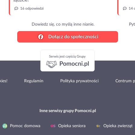
sądzicie?
16 odpowiedzi
14 
Dowiedz się, co myślą inne nianie.
Pyt
Dołącz do społeczności
ies!
Regulamin
Polityka prywatności
Centrum 
Inne serwisy grupy Pomocni.pl
Pomoc domowa
Opieka seniora
Opieka zwierząt