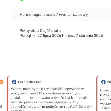
Harmonogram pracy / wymiar czasowy
Pełny etat, Część etatu
Początek:
27 lipca 2026
Koniec:
7 sierpnia 2026
A
Nianie dla Niań
Ni
Witam, mam pytanie czy jesteście nagrywane w
Cześć 
pracy jako nianie? Praca w domu prywatnym,
rozlic
zostałam poinformowana o tym że jest kamera ale
rodzic
nie było pytania o zgodę na nagrywanie. Czy
wystawi
e?
spotkaliście się z takim podejściem rodzica ? Co o tym
Jestem 