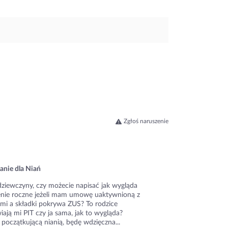
Zgłoś naruszenie
anie dla Niań
dziewczyny, czy możecie napisać jak wygląda
zenie roczne jeżeli mam umowę uaktywnioną z
ami a składki pokrywa ZUS? To rodzice
ają mi PIT czy ja sama, jak to wygląda?
początkującą nianią, będę wdzięczna...