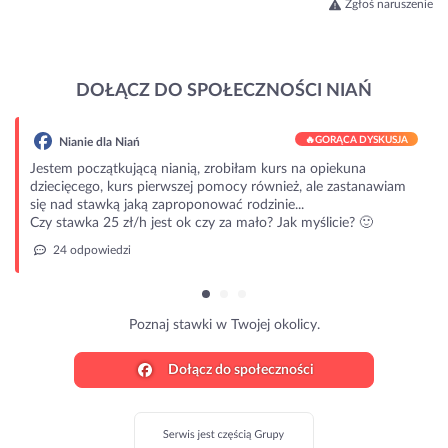
Zgłoś naruszenie
DOŁĄCZ DO SPOŁECZNOŚCI NIAŃ
🔥
GORĄCA DYSKUSJA
Nianie dla Niań
Jestem początkującą nianią, zrobiłam kurs na opiekuna
dziecięcego, kurs pierwszej pomocy również, ale zastanawiam
się nad stawką jaką zaproponować rodzinie...
Czy stawka 25 zł/h jest ok czy za mało? Jak myślicie? 🙂
24 odpowiedzi
Poznaj stawki w Twojej okolicy.
Dołącz do społeczności