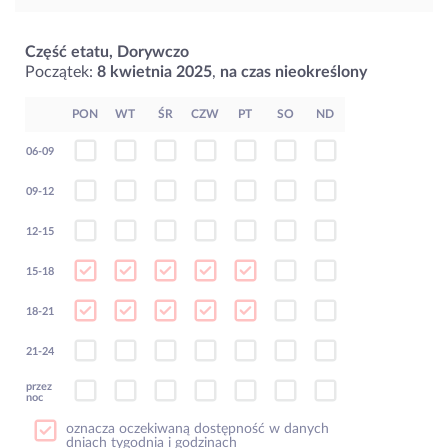
Część etatu, Dorywczo
Początek:
8 kwietnia 2025
,
na czas nieokreślony
PON
WT
ŚR
CZW
PT
SO
ND
06-09
09-12
12-15
15-18
18-21
21-24
przez
noc
oznacza oczekiwaną dostępność w danych
dniach tygodnia i godzinach