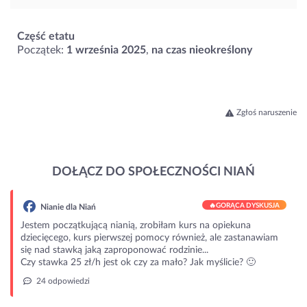
Część etatu
Początek:
1 września 2025
,
na czas nieokreślony
Zgłoś naruszenie
DOŁĄCZ DO SPOŁECZNOŚCI NIAŃ
🔥
GORĄCA DYSKUSJA
Nianie dla Niań
Jestem początkującą nianią, zrobiłam kurs na opiekuna
dziecięcego, kurs pierwszej pomocy również, ale zastanawiam
się nad stawką jaką zaproponować rodzinie...
Czy stawka 25 zł/h jest ok czy za mało? Jak myślicie? 🙂
24 odpowiedzi