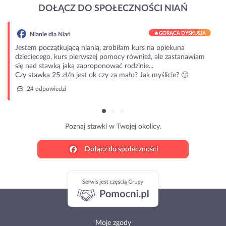
DOŁĄCZ DO SPOŁECZNOŚCI NIAŃ
🔥
GORĄCA DYSKUSJA
Nianie dla Niań
Jestem początkującą nianią, zrobiłam kurs na opiekuna
dziecięcego, kurs pierwszej pomocy również, ale zastanawiam
się nad stawką jaką zaproponować rodzinie...
Czy stawka 25 zł/h jest ok czy za mało? Jak myślicie? 🙂
24 odpowiedzi
Poznaj stawki w Twojej okolicy.
Dołącz do społeczności
Moje zgody