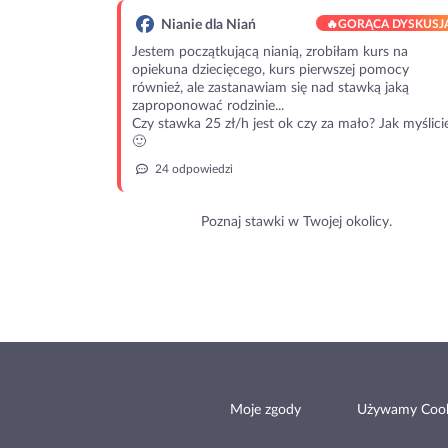
Nianie dla Niań
🔥
GORĄCA DYSKUSJ
Jestem początkującą nianią, zrobiłam kurs na
opiekuna dziecięcego, kurs pierwszej pomocy
również, ale zastanawiam się nad stawką jaką
zaproponować rodzinie...
Czy stawka 25 zł/h jest ok czy za mało? Jak myślici
🙂
24 odpowiedzi
Poznaj stawki w Twojej okolicy.
Moje zgody
Używamy Cook