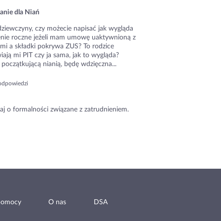
anie dla Niań
dziewczyny, czy możecie napisać jak wygląda
zenie roczne jeżeli mam umowę uaktywnioną z
ami a składki pokrywa ZUS? To rodzice
ają mi PIT czy ja sama, jak to wygląda?
początkującą nianią, będę wdzięczna...
odpowiedzi
aj o formalności związane z zatrudnieniem.
pomocy
O nas
DSA