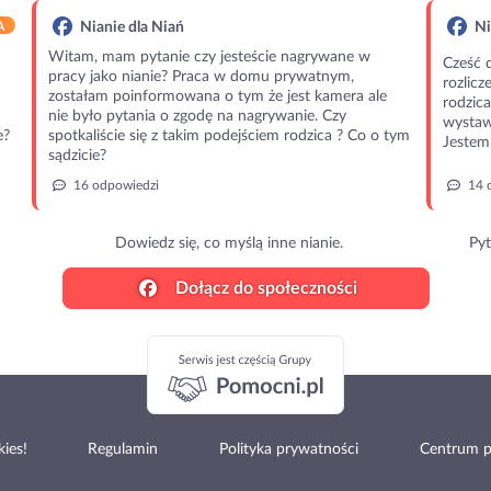
A
Nianie dla Niań
Ni
Witam, mam pytanie czy jesteście nagrywane w
Cześć 
pracy jako nianie? Praca w domu prywatnym,
rozlic
zostałam poinformowana o tym że jest kamera ale
rodzic
nie było pytania o zgodę na nagrywanie. Czy
wystawi
e?
spotkaliście się z takim podejściem rodzica ? Co o tym
Jestem 
sądzicie?
16 odpowiedzi
14 
Dowiedz się, co myślą inne nianie.
Pyt
Dołącz do społeczności
ies!
Regulamin
Polityka prywatności
Centrum 