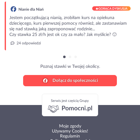
🔥
GORĄCA DYSKUSJA
Nianie dla Niań
Jestem początkującą nianią, zrobiłam kurs na opiekuna
dziecięcego, kurs pierwszej pomocy również, ale zastanawiam
się nad stawką jaką zaproponować rodzinie...
Czy stawka 25 zł/h jest ok czy za mało? Jak myślicie? 🙂
24 odpowiedzi
Poznaj stawki w Twojej okolicy.
Dołącz do społeczności
Moje zgody
Używamy Cookies!
Regulamin