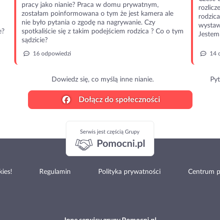
pracy jako nianie? Praca w domu prywatnym,
rozlic
zostałam poinformowana o tym że jest kamera ale
rodzic
nie było pytania o zgodę na nagrywanie. Czy
wystawi
e?
spotkaliście się z takim podejściem rodzica ? Co o tym
Jestem 
sądzicie?
16 odpowiedzi
14 
Dowiedz się, co myślą inne nianie.
Pyt
Dołącz do społeczności
ies!
Regulamin
Polityka prywatności
Centrum 