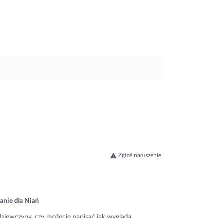
Zgłoś naruszenie
anie dla Niań
dziewczyny, czy możecie napisać jak wygląda