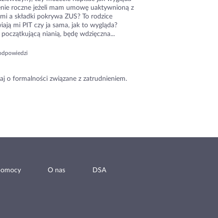
zenie roczne jeżeli mam umowę uaktywnioną z
ami a składki pokrywa ZUS? To rodzice
ają mi PIT czy ja sama, jak to wygląda?
początkującą nianią, będę wdzięczna...
odpowiedzi
aj o formalności związane z zatrudnieniem.
pomocy
O nas
DSA