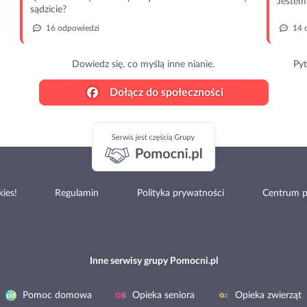
Jestem 
sądzicie?
16 odpowiedzi
14 
Dowiedz się, co myślą inne nianie.
Pyt
Dołącz do społeczności
ies!
Regulamin
Polityka prywatności
Centrum 
Inne serwisy grupy Pomocni.pl
Pomoc domowa
Opieka seniora
Opieka zwierząt