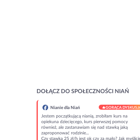
DOŁĄCZ DO SPOŁECZNOŚCI NIAŃ
Nianie dla Niań
🔥
GORĄCA DYSKUSJ
Jestem początkującą nianią, zrobiłam kurs na
opiekuna dziecięcego, kurs pierwszej pomocy
również, ale zastanawiam się nad stawką jaką
zaproponować rodzinie...
Czy stawka 25 zł/h jest ok czy za mało? Jak myślici