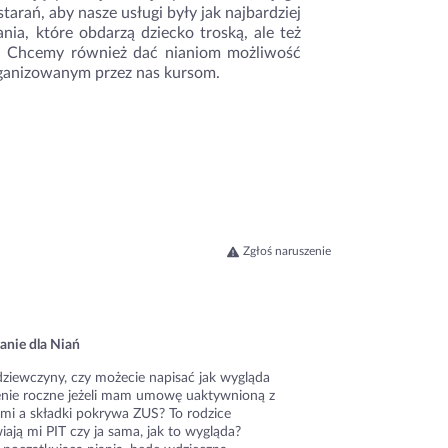
arań, aby nasze usługi były jak najbardziej
ia, które obdarzą dziecko troską, ale też
. Chcemy również dać nianiom możliwość
rganizowanym przez nas kursom.
Zgłoś naruszenie
anie dla Niań
dziewczyny, czy możecie napisać jak wygląda
zenie roczne jeżeli mam umowę uaktywnioną z
ami a składki pokrywa ZUS? To rodzice
ają mi PIT czy ja sama, jak to wygląda?