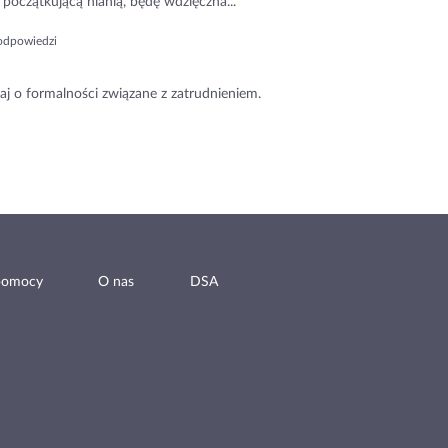
początkującą nianią, będę wdzięczna...
odpowiedzi
aj o formalności związane z zatrudnieniem.
pomocy
O nas
DSA