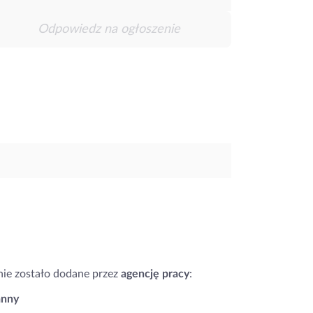
Odpowiedz na ogłoszenie
nie zostało dodane przez
agencję pracy
:
nny