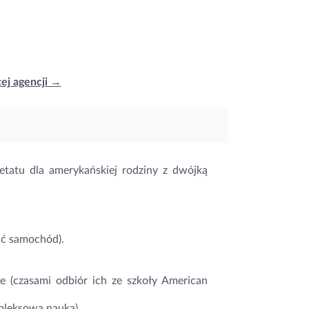
tej agencji →
etatu dla amerykańskiej rodziny z dwójką
ić samochód).
e (czasami odbiór ich ze szkoły American
leksowa nauka),