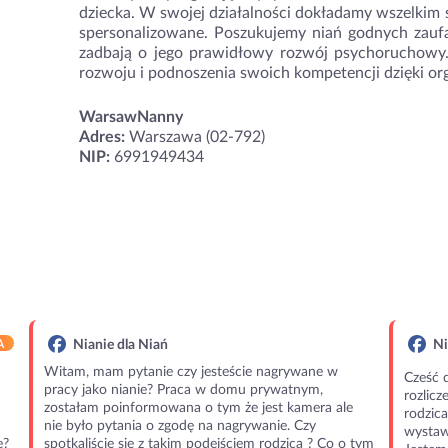
dziecka. W swojej działalności dokładamy wszelkim st
spersonalizowane. Poszukujemy niań godnych zaufan
zadbają o jego prawidłowy rozwój psychoruchowy
rozwoju i podnoszenia swoich kompetencji dzięki o
WarsawNanny
Adres:
Warszawa (02-792)
NIP:
6991949434
A
Nianie dla Niań
Ni
Witam, mam pytanie czy jesteście nagrywane w
Cześć 
pracy jako nianie? Praca w domu prywatnym,
rozlic
zostałam poinformowana o tym że jest kamera ale
rodzic
nie było pytania o zgodę na nagrywanie. Czy
wystawi
e?
spotkaliście się z takim podejściem rodzica ? Co o tym