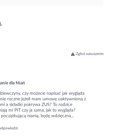
6
Zgłoś naruszenie
anie dla Niań
dziewczyny, czy możecie napisać jak wygląda
zenie roczne jeżeli mam umowę uaktywnioną z
ami a składki pokrywa ZUS? To rodzice
ają mi PIT czy ja sama, jak to wygląda?
początkującą nianią, będę wdzięczna...
odpowiedzi