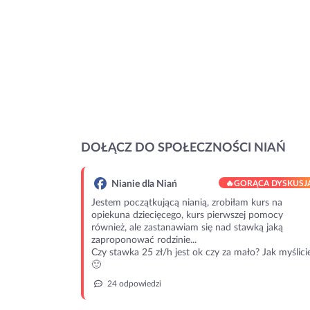
DOŁĄCZ DO SPOŁECZNOŚCI NIAŃ
Nianie dla Niań
🔥
GORĄCA DYSKUSJ
Jestem początkującą nianią, zrobiłam kurs na
opiekuna dziecięcego, kurs pierwszej pomocy
również, ale zastanawiam się nad stawką jaką
zaproponować rodzinie...
Czy stawka 25 zł/h jest ok czy za mało? Jak myślici
🙂
24 odpowiedzi