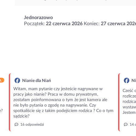
Jednorazowo
Początek:
22 czerwca 2026
Koniec:
27 czerwca 202
A
Nianie dla Niań
Ni
Witam, mam pytanie czy jesteście nagrywane w
Cześć 
pracy jako nianie? Praca w domu prywatnym,
rozlic
zostałam poinformowana o tym że jest kamera ale
rodzic
nie było pytania o zgodę na nagrywanie. Czy
wystawi
e?
spotkaliście się z takim podejściem rodzica ? Co o tym
Jestem 
sądzicie?
16 odpowiedzi
14 