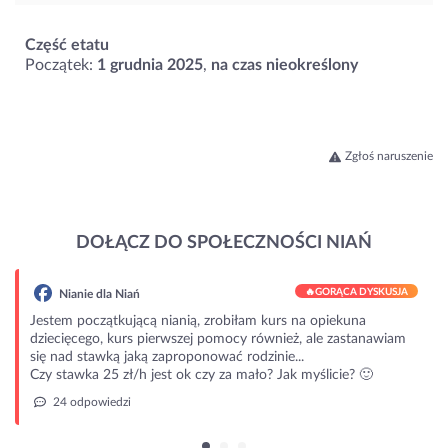
Część etatu
Początek:
1 grudnia 2025
,
na czas nieokreślony
Zgłoś naruszenie
DOŁĄCZ DO SPOŁECZNOŚCI NIAŃ
🔥
GORĄCA DYSKUSJA
Nianie dla Niań
Jestem początkującą nianią, zrobiłam kurs na opiekuna
dziecięcego, kurs pierwszej pomocy również, ale zastanawiam
się nad stawką jaką zaproponować rodzinie...
Czy stawka 25 zł/h jest ok czy za mało? Jak myślicie? 🙂
24 odpowiedzi