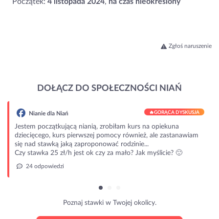
Początek:
4 listopada 2024
,
na czas nieokreślony
Zgłoś naruszenie
DOŁĄCZ DO SPOŁECZNOŚCI NIAŃ
🔥
GORĄCA DYSKUSJA
anie dla Niań
m początkującą nianią, zrobiłam kurs na opiekuna
ięcego, kurs pierwszej pomocy również, ale zastanawiam
ad stawką jaką zaproponować rodzinie...
awka 25 zł/h jest ok czy za mało? Jak myślicie? 🙂
 odpowiedzi
Poznaj stawki w Twojej okolicy.