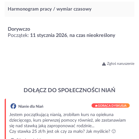
Harmonogram pracy / wymiar czasowy
Dorywczo
Początek:
11 stycznia 2026
,
na czas nieokreślony
Zgłoś naruszenie
DOŁĄCZ DO SPOŁECZNOŚCI NIAŃ
🔥
GORĄCA DYSKUSJA
Nianie dla Niań
Jestem początkującą nianią, zrobiłam kurs na opiekuna
dziecięcego, kurs pierwszej pomocy również, ale zastanawiam
się nad stawką jaką zaproponować rodzinie...
Czy stawka 25 zł/h jest ok czy za mało? Jak myślicie? 🙂