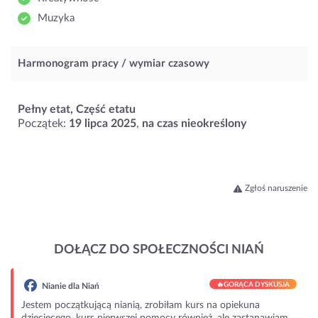
Muzyka
Harmonogram pracy / wymiar czasowy
Pełny etat, Część etatu
Początek:
19 lipca 2025
,
na czas nieokreślony
Zgłoś naruszenie
DOŁĄCZ DO SPOŁECZNOŚCI NIAŃ
🔥
GORĄCA DYSKUSJA
Nianie dla Niań
Jestem początkującą nianią, zrobiłam kurs na opiekuna