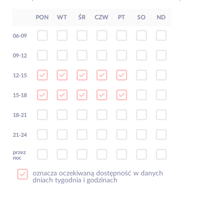
PON
WT
ŚR
CZW
PT
SO
ND
06-09
09-12
12-15
15-18
18-21
21-24
przez
noc
oznacza oczekiwaną dostępność w danych
dniach tygodnia i godzinach