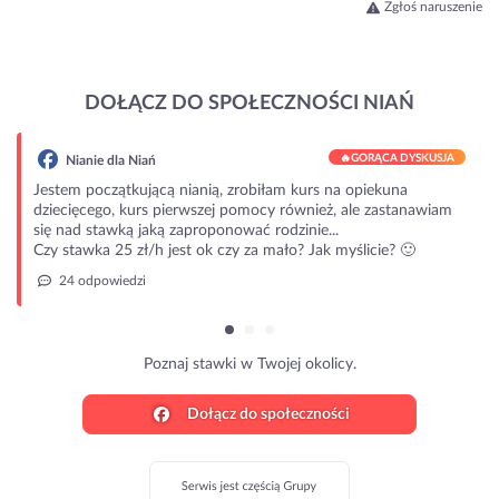
Zgłoś naruszenie
DOŁĄCZ DO SPOŁECZNOŚCI NIAŃ
🔥
GORĄCA DYSKUSJA
Nianie dla Niań
Jestem początkującą nianią, zrobiłam kurs na opiekuna
dziecięcego, kurs pierwszej pomocy również, ale zastanawiam
się nad stawką jaką zaproponować rodzinie...
Czy stawka 25 zł/h jest ok czy za mało? Jak myślicie? 🙂
24 odpowiedzi
Poznaj stawki w Twojej okolicy.
Dołącz do społeczności