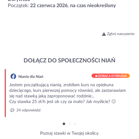
Początek:
22 czerwca 2026
,
na czas nieokreślony
Zgłoś naruszenie
DOŁĄCZ DO SPOŁECZNOŚCI NIAŃ
🔥
GORĄCA DYSKUSJA
Nianie dla Niań
Jestem początkującą nianią, zrobiłam kurs na opiekuna
dziecięcego, kurs pierwszej pomocy również, ale zastanawiam
się nad stawką jaką zaproponować rodzinie...
Czy stawka 25 zł/h jest ok czy za mało? Jak myślicie? 🙂
24 odpowiedzi
Poznaj stawki w Twojej okolicy.